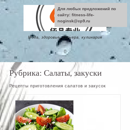
Skip
Для любых предложений по
to
сайту: fitness-life-
content
noginsk@cp9.ru
Мода, здоровье, карьера, кулинария
Рубрика:
Салаты, закуски
Рецепты приготовления салатов и закусок