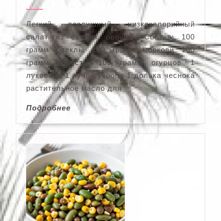
Легкий, воздушный, низкокалорийный
салат из свежих овощей. Состав: 100
грамм свеклы 100 грамм моркови 100
грамм капусты 100 грамм огурцов 1
луковица 1 пучок укропа 1 долька чеснока
растительное масло для
Подробнее
Подробнее