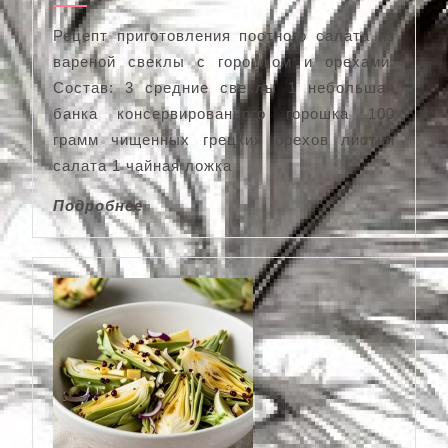
Рецепт приготовления постного салата из
вареной свеклы с горошком и орехами.
Состав: 3 средние свеклы 1 небольшая
банка консервированного горошка 100
грамм чищенных грецких орехов листья
салата 1 чайная ложка
Подробнее
Подробнее