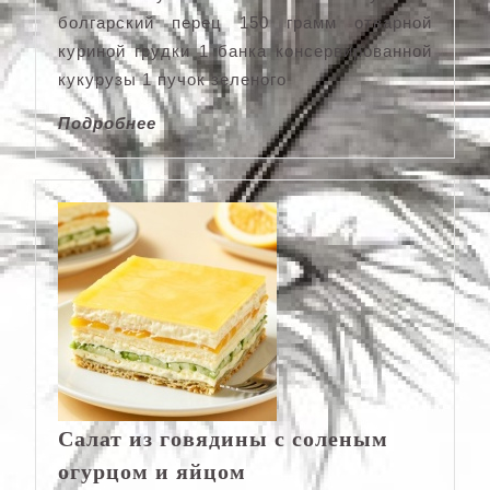
болгарский перец 150 грамм отварной
куриной грудки 1 банка консервированной
кукурузы 1 пучок зеленого
Подробнее
Подробнее
Салат из говядины с соленым
Салат
огурцом и яйцом