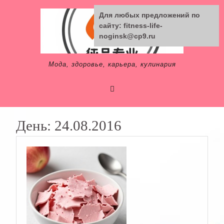
Skip
Для любых предложений по
to
сайту: fitness-life-
content
noginsk@cp9.ru
Мода, здоровье, карьера, кулинария
День:
24.08.2016