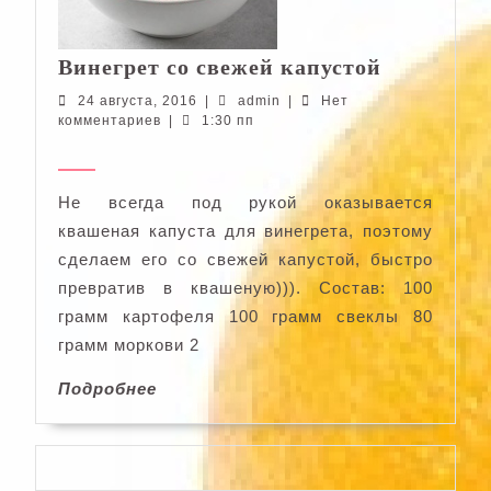
Винегрет
Винегрет со свежей капустой
со
24
admin
24 августа, 2016
|
admin
|
Нет
свежей
августа,
комментариев
|
1:30 пп
капустой
2016
Не всегда под рукой оказывается
квашеная капуста для винегрета, поэтому
сделаем его со свежей капустой, быстро
превратив в квашеную))). Состав: 100
грамм картофеля 100 грамм свеклы 80
грамм моркови 2
Подробнее
Подробнее