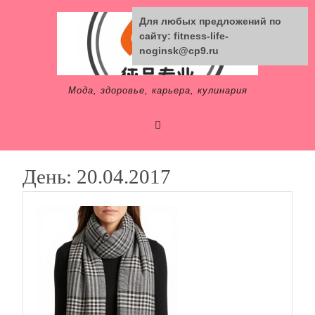
Skip
Для любых предложений по
to
сайту: fitness-life-
content
noginsk@cp9.ru
Мода, здоровье, карьера, кулинария
День:
20.04.2017