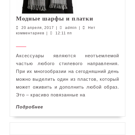
Модные
Модные шарфы и платки
шарфы
20
admin
20 апреля, 2017
|
admin
|
Нет
и
апреля,
комментариев
|
12:11 пп
платки
2017
Аксессуары являются неотъемлемой
частью любого стилевого направления.
При их многообразии на сегодняшний день
можно выделить один из пластов, который
может оживить и дополнить любой образ.
Это – красиво повязанные на
Подробнее
Подробнее