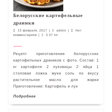
Белорусские картофельные
Белорусские
драники
картофельные
15
admin
15 февраля, 2017
|
admin
|
Нет
драники
февраля,
комментариев
|
5:37 пп
2017
Рецепт приготовления белорусских
картофельных драников с фото. Состав: 1
кг картофеля 2 луковицы 2 яйца 1
столовая ложка муки соль по вкусу
растительное масло для жарки
Приготовление: Картофель и лук
Подробнее
Подробнее