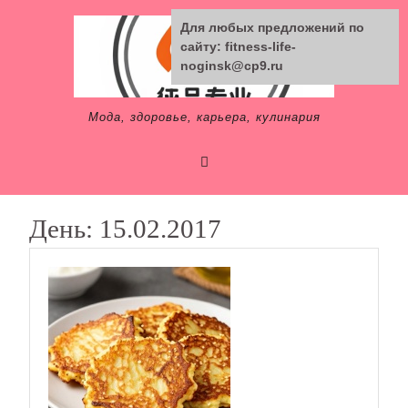
Skip
Для любых предложений по
to
сайту: fitness-life-
content
noginsk@cp9.ru
Мода, здоровье, карьера, кулинария
День:
15.02.2017