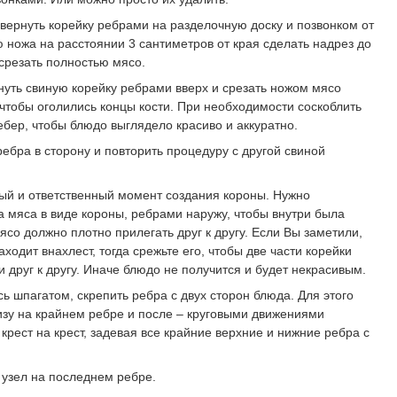
вернуть корейку ребрами на разделочную доску и позвонком от
 ножа на расстоянии 3 сантиметров от края сделать надрез до
 срезать полностью мясо.
уть свиную корейку ребрами вверх и срезать ножом мясо
чтобы оголились концы кости. При необходимости соскоблить
ебер, чтобы блюдо выглядело красиво и аккуратно.
ебра в сторону и повторить процедуру с другой свиной
й и ответственный момент создания короны. Нужно
а мяса в виде короны, ребрами наружу, чтобы внутри была
ясо должно плотно прилегать друг к другу. Если Вы заметили,
заходит внахлест, тогда срежьте его, чтобы две части корейки
 друг к другу. Иначе блюдо не получится и будет некрасивым.
ь шпагатом, скрепить ребра с двух сторон блюда. Для этого
низу на крайнем ребре и после – круговыми движениями
крест на крест, задевая все крайние верхние и нижние ребра с
 узел на последнем ребре.