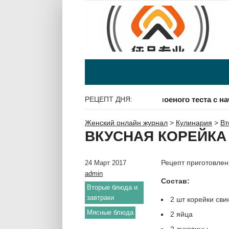
Бабушкин рецепт самса из слоеного теста с начин
РЕЦЕПТ ДНЯ:
Женский онлайн журнал
>
Кулинария
>
Вт
ВКУСНАЯ КОРЕЙКА
Рецепт приготовлени
24 Март 2017
admin
Состав:
Вторые блюда и
завтраки
2 шт корейки сви
,
Мясные блюда
2 яйца