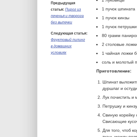
2 луковицы
Предыдущая
1 пучок шпината
статья:
Пирог из
печенья и творога
1 пучок кинзы
без выпечки
1 пучок петрушки
Следующая статья:
80 грамм паниро
Фруктовый пилинг
2 столовые ложк
в домашних
условиях
1 чайная ложки б
соль и молотый п
Приготовление:
Шпинат выложить 
дуршлаг и остуд
Лук почистить и 
Петрушку и кинз
Свиную корейку о
Свисающие кусоч
Для того, чтоб к
ткань между поз