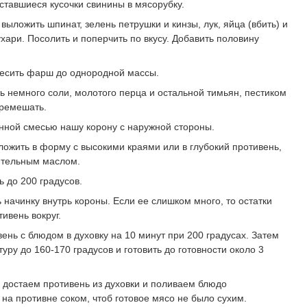
ставшиеся кусочки свинины в мясорубку.
выложить шпинат, зелень петрушки и кинзы, лук, яйца (вбить) и
хари. Посолить и поперчить по вкусу. Добавить половину
есить фарш до однородной массы.
ть немного соли, молотого перца и остальной тимьян, пестиком
еремешать.
нной смесью нашу корону с наружной стороны.
ложить в форму с высокими краями или в глубокий противень,
ительным маслом.
ь до 200 градусов.
 начинку внутрь короны. Если ее слишком много, то остатки
ивень вокруг.
ень с блюдом в духовку на 10 минут при 200 градусах. Затем
уру до 160-170 градусов и готовить до готовности около 3
 достаем противень из духовки и поливаем блюдо
на противне соком, чтоб готовое мясо не было сухим.