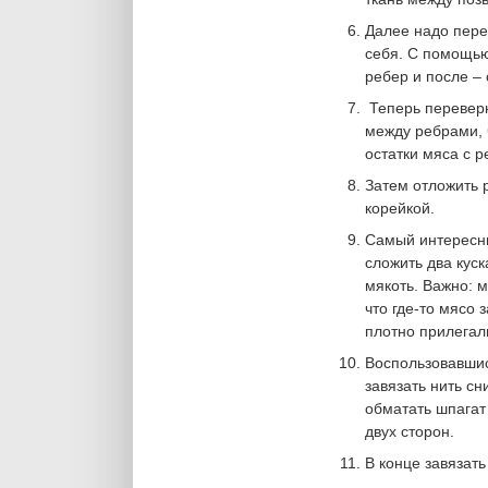
Далее надо пере
себя. С помощью
ребер и после –
Теперь переверн
между ребрами, 
остатки мяса с р
Затем отложить р
корейкой.
Самый интересны
сложить два куск
мякоть. Важно: м
что где-то мясо 
плотно прилегали
Воспользовавшис
завязать нить с
обматать шпагат 
двух сторон.
В конце завязать