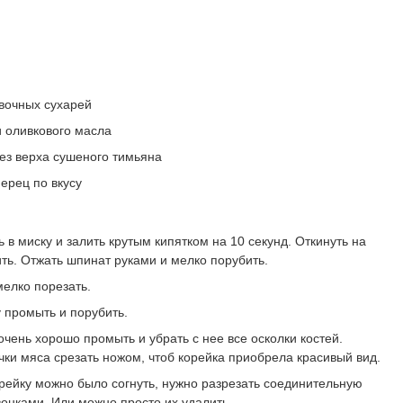
вочных сухарей
и оливкового масла
ез верха сушеного тимьяна
ерец по вкусу
в миску и залить крутым кипятком на 10 секунд. Откинуть на
ить. Отжать шпинат руками и мелко порубить.
мелко порезать.
у промыть и порубить.
чень хорошо промыть и убрать с нее все осколки костей.
ки мяса срезать ножом, чтоб корейка приобрела красивый вид.
орейку можно было согнуть, нужно разрезать соединительную
вонками. Или можно просто их удалить.