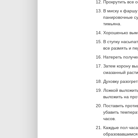
Прокрутить все о
В миску к фаршу 
панировочные су
тимьяна.
Хорошенько вым
В ступку насыпа
все размять и п
Натереть получе
Затем корону вы
смазанный раст
Духовку разогрет
Ложкой выложить
выложить на прот
Поставить против
убавить температ
часов.
Каждые пол часа
образовавшимся 