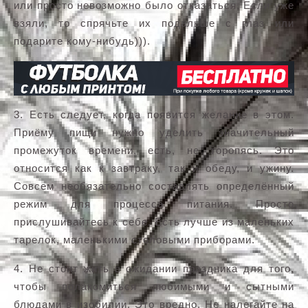
или просто невозможно было отказаться. Если уже
взяли, то спрячьте их подальше с глаз или
подарите кому-нибудь))).
3. Есть следует, когда появится желание в этом.
Приёму пищи нужно уделить значительный
промежуток времени, есть, не торопясь. Это
относится как к завтраку, так и обеду, и ужину.
Совсем необязательно составлять определённый
режим для процесса питания. Просто
прислушивайтесь к себе. Есть лучше из маленьких
тарелок, маленькими столовыми приборами.
4. Не стоит жить в ожидании праздника для того,
чтобы полакомиться любимыми и сытными
блюдами в изобилии. Это вредно. Не налегайте на