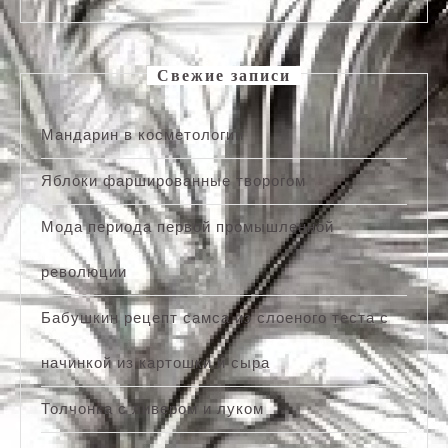
Свежие записи
Мандарин в косметологии
Яблоки фаршированные творогом
Мода периода первой промышленной
революции
Бабушкин рецепт самса из слоеного теста с
начинкой из картошки и сыра
Толчонка с ливером и луком