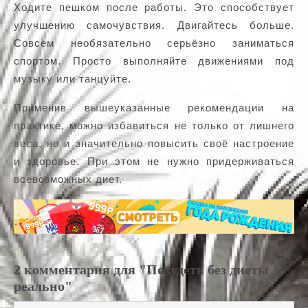
Ходите пешком после работы. Это способствует
улучшению самочувствия. Двигайтесь больше.
Совсем необязательно серьёзно заниматься
спортом. Просто выполняйте движениями под
музыку или танцуйте.
Применив вышеуказанные рекомендации на
практике, можно избавиться не только от лишнего
веса, но и значительно повысить своё настроение
и здоровье. При этом не нужно придерживаться
всевозможных диет.
2 комментария для "Похудеть без диеты
реально"