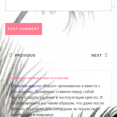
Навигация
по
PREVIOUS
NEXT
записям
Предыдущая
Следующая
запись:
запись:
недорогие офисные кресла в москве
Офисное кресло
«Racer» эргономично и вместе с
тем красиво. Дизайнеры ставили перед собой
задачу создать удобное в эксплуатации кресло. И
спроектировали его таким образом, что даже после
полного трудового дня, сотрудник не почувствует
напряжения в пояснице.