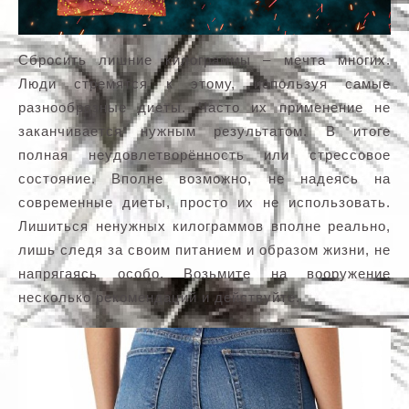
Сбросить лишние килограммы – мечта многих.
Люди стремятся к этому, используя самые
разнообразные диеты. Часто их применение не
заканчивается нужным результатом. В итоге
полная неудовлетворённость или стрессовое
состояние. Вполне возможно, не надеясь на
современные диеты, просто их не использовать.
Лишиться ненужных килограммов вполне реально,
лишь следя за своим питанием и образом жизни, не
напрягаясь особо. Возьмите на вооружение
несколько рекомендаций и действуйте.