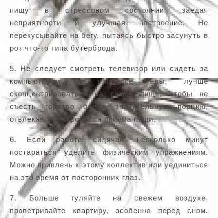
пищу в стрессовом состоянии, заедая
неприятности и улучшая настроение. Не
перекусывайте на бегу, пытаясь быстро засунуть в
рот что-то типа бутерброда.
5. Не следует смотреть телевизор или сидеть за
компьютером в процессе еды, лучше
сконцентрироваться на самой пище, чтобы не
съесть гораздо более значительную порцию,
отвлекаясь от процесса приема пищи.
6. Если работа сидячая, несколько минут
постараться уделить физическим упражнениям.
Можно привлечь к этому коллектив или уединиться
на это время от посторонних глаз.
7. Больше гуляйте на свежем воздухе,
проветривайте квартиру, особенно перед сном.