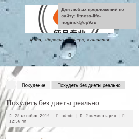
Skip
Для любых предложений по
to
сайту: fitness-life-
content
noginsk@cp9.ru
Мода, здоровье, карьера, кулинария
Похудение
Похудеть без диеты реально
Похудеть без диеты реально
25
admin
25 октября, 2016
|
admin
|
2 комментария
|
октября,
12:56 пп
2016